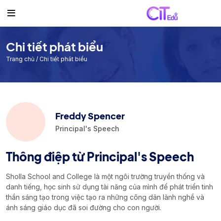
Khác
Giáo viên
Lịch trình
Giáo viên
Danh sách giáo viên
Lịch học thường
Chi tiết phát biểu
Lịch học
Đề thi thường lệ
Trang chủ
/ Chi tiết phát biểu
Lịch trình
Sự kiện
Cơ sở
Freddy Spencer
Principal's Speech
Kết quả cá nhân
Bảng thông báo
Thông điệp từ Principal's Speech
Học phí
Sholla School and College là một ngôi trường truyền thống và
Nhà tài trợ
danh tiếng, học sinh sử dụng tài năng của mình để phát triển tinh
thần sáng tạo trong việc tạo ra những công dân lành nghề và
Đặt chuyến thăm
ánh sáng giáo dục đã soi đường cho con người.