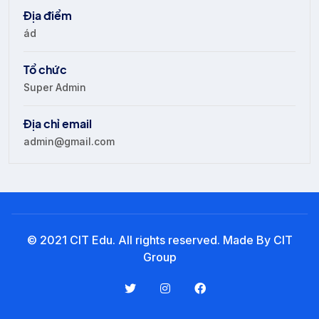
Tải xuống biểu mẫu
Địa điểm
Lưu trữ
ád
Tổ chức
Super Admin
Địa chỉ email
admin@gmail.com
© 2021 CIT Edu. All rights reserved. Made By CIT
Group