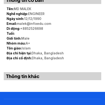
Tải xuống biểu mẫu
Tên:
MD MALEK
Lưu trữ
Nghề nghiệp:
ENGINEER
Ngày sinh:
12/12/1990
Email:
malek@infixedu.com
Di động:
+8852526698
Tuổi:
Giới tính:
Male
Nhóm máu:
A+
Tôn giáo:
Islam
Địa chỉ hiện tại:
Dhaka, Bangladesh
Địa chỉ cố định:
Dhaka, Bangladesh
Thông tin khác