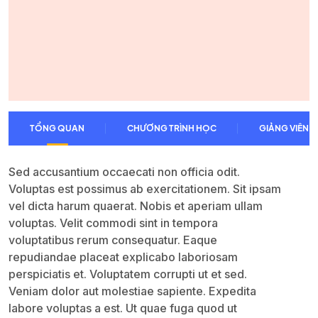
TỔNG QUAN
CHƯƠNG TRÌNH HỌC
GIẢNG VIÊN
Sed accusantium occaecati non officia odit.
Voluptas est possimus ab exercitationem. Sit ipsam
vel dicta harum quaerat. Nobis et aperiam ullam
voluptas. Velit commodi sint in tempora
voluptatibus rerum consequatur. Eaque
repudiandae placeat explicabo laboriosam
perspiciatis et. Voluptatem corrupti ut et sed.
Veniam dolor aut molestiae sapiente. Expedita
labore voluptas a est. Ut quae fuga quod ut