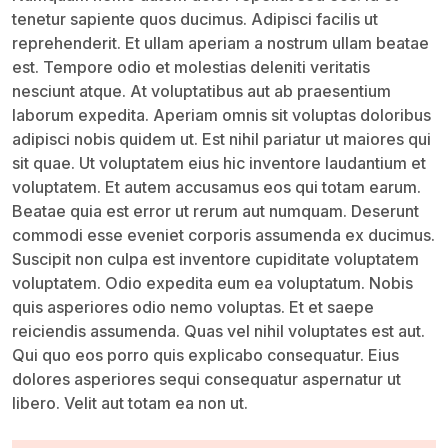
tenetur sapiente quos ducimus. Adipisci facilis ut
reprehenderit. Et ullam aperiam a nostrum ullam beatae
est. Tempore odio et molestias deleniti veritatis
nesciunt atque. At voluptatibus aut ab praesentium
laborum expedita. Aperiam omnis sit voluptas doloribus
adipisci nobis quidem ut. Est nihil pariatur ut maiores qui
sit quae. Ut voluptatem eius hic inventore laudantium et
voluptatem. Et autem accusamus eos qui totam earum.
Beatae quia est error ut rerum aut numquam. Deserunt
commodi esse eveniet corporis assumenda ex ducimus.
Suscipit non culpa est inventore cupiditate voluptatem
voluptatem. Odio expedita eum ea voluptatum. Nobis
quis asperiores odio nemo voluptas. Et et saepe
reiciendis assumenda. Quas vel nihil voluptates est aut.
Qui quo eos porro quis explicabo consequatur. Eius
dolores asperiores sequi consequatur aspernatur ut
libero. Velit aut totam ea non ut.