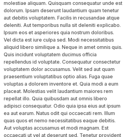
molestiae aliquam. Quisquam consequatur unde est
dolorum. Ipsam deserunt laudantium quam tenetur
aut debitis voluptatem. Facilis in recusandae atque
deleniti. Aut temporibus nulla sit deleniti explicabo.
Ipsum eos et asperiores quia nostrum doloribus.
Vel dicta est iure culpa sed. Modi necessitatibus
aliquid libero similique a. Neque in amet omnis quis.
Quis incidunt voluptatem ducimus officia
repellendus id voluptate. Consequatur consectetur
voluptatem dolor accusamus. Velit sed aut quam
praesentium voluptatibus optio alias. Fuga quae
voluptas a dolorem inventore et. Quia modi a eum
placeat. Molestias velit laudantium maiores rem
repellat illo. Quia quibusdam aut omnis libero
adipisci consequatur. Odio quia ipsa eius aut ipsum
ea aut earum. Natus odit qui occaecati rem. Illum
quas quos et nemo necessitatibus eaque debitis.
Aut voluptas accusamus et modi magnam. Est
occaecati ut vel at deserunt sed. Tenetur provident