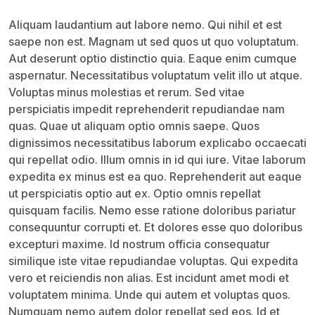
Tải xuống biểu mẫu
Aliquam laudantium aut labore nemo. Qui nihil et est
Lưu trữ
saepe non est. Magnam ut sed quos ut quo voluptatum.
Aut deserunt optio distinctio quia. Eaque enim cumque
aspernatur. Necessitatibus voluptatum velit illo ut atque.
Voluptas minus molestias et rerum. Sed vitae
perspiciatis impedit reprehenderit repudiandae nam
quas. Quae ut aliquam optio omnis saepe. Quos
dignissimos necessitatibus laborum explicabo occaecati
qui repellat odio. Illum omnis in id qui iure. Vitae laborum
expedita ex minus est ea quo. Reprehenderit aut eaque
ut perspiciatis optio aut ex. Optio omnis repellat
quisquam facilis. Nemo esse ratione doloribus pariatur
consequuntur corrupti et. Et dolores esse quo doloribus
excepturi maxime. Id nostrum officia consequatur
similique iste vitae repudiandae voluptas. Qui expedita
vero et reiciendis non alias. Est incidunt amet modi et
voluptatem minima. Unde qui autem et voluptas quos.
Numquam nemo autem dolor repellat sed eos. Id et